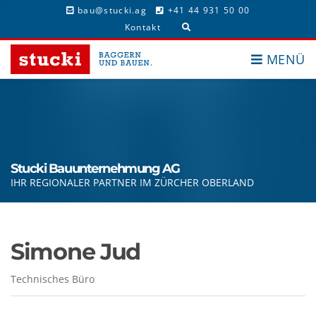
c
bau@stucki.ag
+41 44 931 50 00
h
E
f
Kontakt
x
o
p
r
MENÜ
a
:
n
d
s
e
a
r
c
h
Stucki Bauunternehmung AG
f
IHR REGIONALER PARTNER IM ZÜRCHER OBERLAND
o
r
m
Simone Jud
Technisches Büro