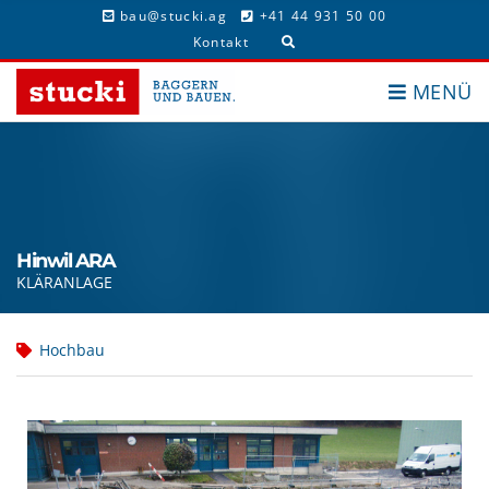
c
bau@stucki.ag
+41 44 931 50 00
h
E
f
Kontakt
x
o
p
r
MENÜ
a
:
n
d
s
e
a
r
c
h
Hinwil ARA
f
KLÄRANLAGE
o
r
m
Hochbau